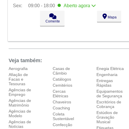
Sex:
09:00 - 18:00
Aberto
agora
Seg:
09:00 - 18:00
Mapa
Ter:
09:00 - 18:00
Comente
Qua:
09:00 - 18:00
Qui:
09:00 - 18:00
Sex:
09:00 - 18:00
Aberto
agora
Sáb:
Fechado
Dom:
Fechado
Veja também:
Aerografia
Casas de
Enegia Elétrica
Câmbio
Afiação de
Engenharia
Facas e
Catálogos
Entregas
Tesouras
Cemitérios
Rápidas
Agências de
Cercas
Equipamentos
Emprego
Elétricas
de Segurança
Agências de
Chaveiros
Escritórios de
Matrimônio
Cobrança
Coaching
Agências de
Estúdios de
Coleta
Modelo
Gravação
Sustentável
Agências de
Musical
Confecção
Notícias
Etiquetas