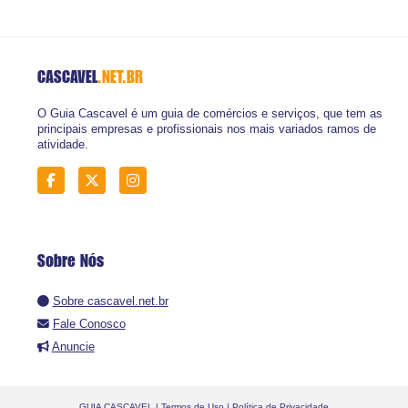
CASCAVEL
.NET.BR
O Guia Cascavel é um guia de comércios e serviços, que tem as
principais empresas e profissionais nos mais variados ramos de
atividade.
Sobre Nós
Sobre cascavel.net.br
Fale Conosco
Anuncie
GUIA CASCAVEL |
Termos de Uso
|
Política de Privacidade