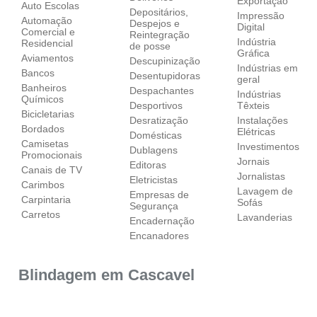
Exportação
Auto Escolas
Depositários,
Impressão
Automação
Despejos e
Digital
Comercial e
Reintegração
Indústria
Residencial
de posse
Gráfica
Aviamentos
Descupinização
Indústrias em
Bancos
Desentupidoras
geral
Banheiros
Despachantes
Indústrias
Químicos
Desportivos
Têxteis
Bicicletarias
Desratização
Instalações
Bordados
Elétricas
Domésticas
Camisetas
Investimentos
Dublagens
Promocionais
Jornais
Editoras
Canais de TV
Jornalistas
Eletricistas
Carimbos
Lavagem de
Empresas de
Carpintaria
Sofás
Segurança
Carretos
Lavanderias
Encadernação
Encanadores
Blindagem em Cascavel