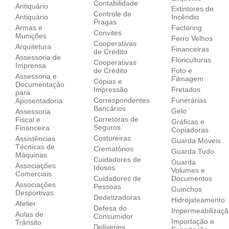
Contabilidade
Antiquário
Extintores de
Controle de
Antiquário
Incêndio
Pragas
Armas e
Factoring
Convites
Munições
Ferro Velhos
Cooperativas
Arquitetura
Financeiras
de Crédito
Assessoria de
Floriculturas
Cooperativas
Imprensa
de Crédito
Foto e
Assessoria e
Filmagem
Cópias e
Documentação
Impressão
Fretados
para
Correspondentes
Funerárias
Aposentadoria
Bancários
Gelo
Assessoria
Corretoras de
Fiscal e
Gráficas e
Seguros
Financeira
Copiadoras
Costureiras
Assistências
Guarda Móveis
Técnicas de
Crematórios
Guarda Tudo
Máquinas
Cuidadores de
Guarda
Associações
Idosos
Volumes e
Comerciais
Cuidadores de
Documentos
Associações
Pessoas
Guinchos
Desportivas
Dedetizadoras
Hidrojateamento
Atelier
Defesa do
Impermeabilizaç
Aulas de
Consumidor
Importação e
Trânsito
Deliveries