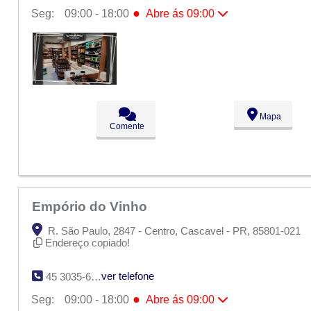
●
Seg:
09:00 - 18:00
Abre ás 09:00
●
Seg:
09:00 - 18:00
Abre ás 09:00
Ter:
09:00 - 18:00
Qua:
09:00 - 18:00
Qui:
09:00 - 18:00
Sex:
09:00 - 18:00
Sáb:
Fechado
Dom:
Fechado
Mapa
Comente
Empório do Vinho
R. São Paulo, 2847 - Centro, Cascavel - PR, 85801-021
Endereço copiado!
ver telefone
45 3035-6165
●
Seg:
09:00 - 18:00
Abre ás 09:00