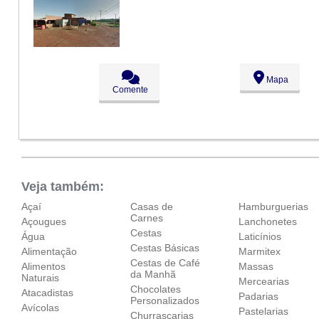
Ter:
09:00 - 18:00
Qua:
09:00 - 18:00
Qui:
09:00 - 18:00
Sex:
09:00 - 18:00
Sáb:
Fechado
Dom:
Fechado
Mapa
Comente
Veja também:
Açaí
Casas de
Hamburguerias
Carnes
Açougues
Lanchonetes
Cestas
Água
Laticínios
Cestas Básicas
Alimentação
Marmitex
Cestas de Café
Alimentos
Massas
da Manhã
Naturais
Mercearias
Chocolates
Atacadistas
Padarias
Personalizados
Avícolas
Pastelarias
Churrascarias