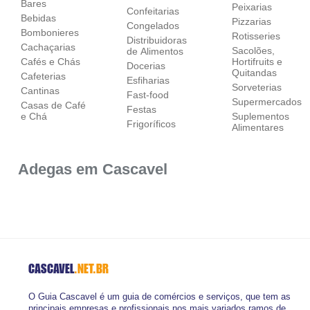
Bares
Peixarias
Confeitarias
Bebidas
Pizzarias
Congelados
Bombonieres
Rotisseries
Distribuidoras
Cachaçarias
Sacolões,
de Alimentos
Cafés e Chás
Hortifruits e
Docerias
Quitandas
Cafeterias
Esfiharias
Sorveterias
Cantinas
Fast-food
Supermercados
Casas de Café
Festas
e Chá
Suplementos
Frigoríficos
Alimentares
Adegas em Cascavel
CASCAVEL
.NET.BR
O Guia Cascavel é um guia de comércios e serviços, que tem as
principais empresas e profissionais nos mais variados ramos de