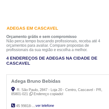
ADEGAS EM CASCAVEL
Orçamento grátis e sem compromisso
Não perca tempo buscando profissionais, receba até 4
orçamentos para avaliar. Compare propostas de
profissionais da sua região e escolha a melhor.
4 ENDEREÇOS DE ADEGAS NA CIDADE DE
CASCAVEL
Adega Bruno Bebidas
R. São Paulo, 2847 - Loja 20 - Centro, Cascavel - PR,
85801-021
Endereço copiado!
ver telefone
45 99818-6591