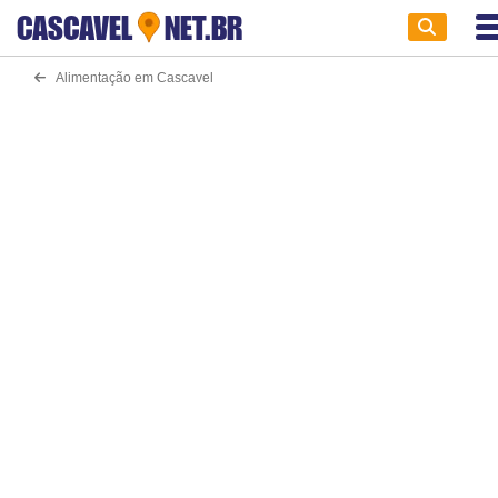
CASCAVEL
NET.BR
Alimentação em Cascavel