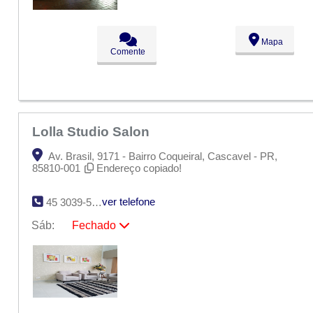
Sex:
09:00 - 18:00
Sáb:
Fechado
Dom:
Fechado
Mapa
Comente
Lolla Studio Salon
Av. Brasil, 9171 - Bairro Coqueiral, Cascavel - PR,
85810-001
Endereço copiado!
ver telefone
45 3039-5898
Sáb:
Fechado
Seg:
09:00 - 18:00
Ter:
09:00 - 18:00
Qua:
09:00 - 18:00
Qui:
09:00 - 18:00
Sex:
09:00 - 18:00
Sáb:
Fechado