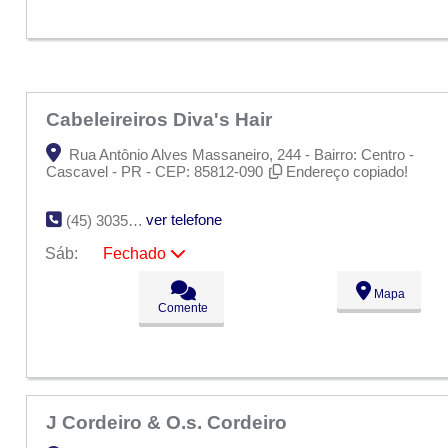
Sex:
09:00 - 18:00
Sáb:
Fechado
Dom:
Fechado
Cabeleireiros Diva's Hair
Rua Antônio Alves Massaneiro, 244 - Bairro: Centro -
Cascavel - PR - CEP: 85812-090
Endereço copiado!
ver telefone
(45) 3035-7996
Sáb:
Fechado
Seg:
09:00 - 18:00
Mapa
Ter:
09:00 - 18:00
Comente
Qua:
09:00 - 18:00
Qui:
09:00 - 18:00
Sex:
09:00 - 18:00
Sáb:
Fechado
Dom:
Fechado
J Cordeiro & O.s. Cordeiro