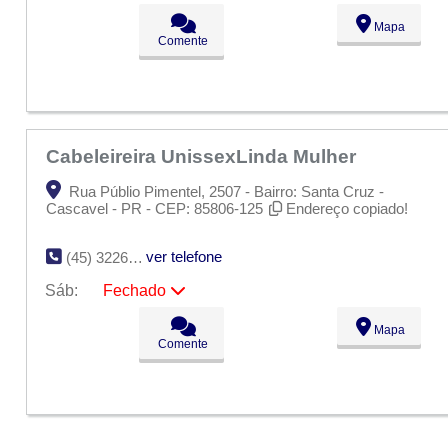
Dom:
Fechado
Mapa
Comente
Cabeleireira UnissexLinda Mulher
Rua Públio Pimentel, 2507 - Bairro: Santa Cruz -
Cascavel - PR - CEP: 85806-125
Endereço copiado!
ver telefone
(45) 3226-4557
Sáb:
Fechado
Seg:
09:00 - 18:00
Mapa
Ter:
09:00 - 18:00
Comente
Qua:
09:00 - 18:00
Qui:
09:00 - 18:00
Sex:
09:00 - 18:00
Sáb:
Fechado
Dom:
Fechado