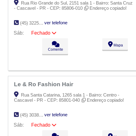
Rua Rio Grande do Sul, 2151 sala 1 - Bairro: Santa Cruz
- Cascavel - PR - CEP: 85806-010
Endereço copiado!
ver telefone
(45) 3225-1670
Sáb:
Fechado
Seg:
09:00 - 18:00
Mapa
Ter:
09:00 - 18:00
Comente
Qua:
09:00 - 18:00
Qui:
09:00 - 18:00
Sex:
09:00 - 18:00
Sáb:
Fechado
Dom:
Fechado
Le & Ro Fashion Hair
Rua Santa Catarina, 1265 sala 1 - Bairro: Centro -
Cascavel - PR - CEP: 85801-040
Endereço copiado!
ver telefone
(45) 3038-6531
Sáb:
Fechado
Seg:
09:00 - 18:00