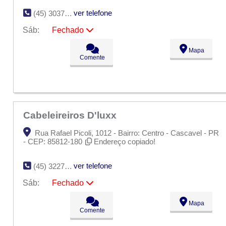
ver telefone
(45) 3037-4550
Sáb:
Fechado
Seg:
09:00 - 18:00
Mapa
Ter:
09:00 - 18:00
Comente
Qua:
09:00 - 18:00
Qui:
09:00 - 18:00
Sex:
09:00 - 18:00
Sáb:
Fechado
Dom:
Fechado
Cabeleireiros D'luxx
Rua Rafael Picoli, 1012 - Bairro: Centro - Cascavel - PR
- CEP: 85812-180
Endereço copiado!
ver telefone
(45) 3227-0040
Sáb:
Fechado
Seg:
09:00 - 18:00
Mapa
Ter:
09:00 - 18:00
Comente
Qua:
09:00 - 18:00
Qui:
09:00 - 18:00