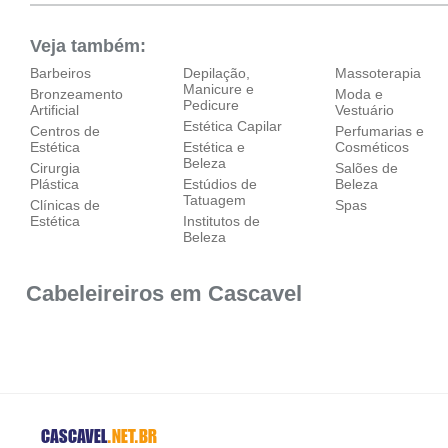
Veja também:
Barbeiros
Depilação,
Massoterapia
Manicure e
Bronzeamento
Moda e
Pedicure
Artificial
Vestuário
Estética Capilar
Centros de
Perfumarias e
Estética
Estética e
Cosméticos
Beleza
Cirurgia
Salões de
Plástica
Estúdios de
Beleza
Tatuagem
Clínicas de
Spas
Estética
Institutos de
Beleza
Cabeleireiros em Cascavel
CASCAVEL
.NET.BR