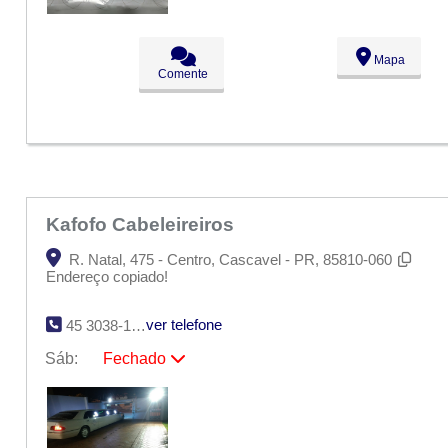
Sex:
09:00 - 18:00
Sáb:
Fechado
Dom:
Fechado
Mapa
Comente
Kafofo Cabeleireiros
R. Natal, 475 - Centro, Cascavel - PR, 85810-060
Endereço copiado!
ver telefone
45 3038-1769
Sáb:
Fechado
Seg:
09:00 - 18:00
Ter:
09:00 - 18:00
Qua:
09:00 - 18:00
Qui:
09:00 - 18:00