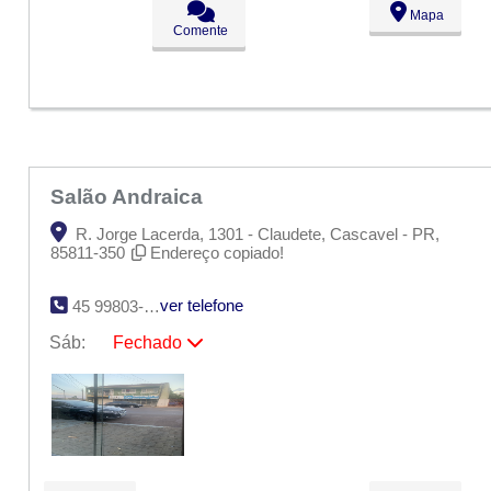
Mapa
Comente
Salão Andraica
R. Jorge Lacerda, 1301 - Claudete, Cascavel - PR,
85811-350
Endereço copiado!
ver telefone
45 99803-5147
Sáb:
Fechado
Seg:
09:00 - 18:00
Ter:
09:00 - 18:00
Qua:
09:00 - 18:00
Qui:
09:00 - 18:00
Sex:
09:00 - 18:00
Sáb:
Fechado
Dom:
Fechado