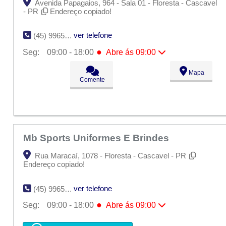
Avenida Papagaios, 964 - Sala 01 - Floresta - Cascavel
- PR
Endereço copiado!
ver telefone
(45) 9965-1518
●
Seg:
09:00 - 18:00
Abre ás 09:00
●
Seg:
09:00 - 18:00
Abre ás 09:00
Mapa
Ter:
09:00 - 18:00
Comente
Qua:
09:00 - 18:00
Qui:
09:00 - 18:00
Sex:
09:00 - 18:00
Sáb:
Fechado
Dom:
Fechado
Mb Sports Uniformes E Brindes
Rua Maracaí, 1078 - Floresta - Cascavel - PR
Endereço copiado!
ver telefone
(45) 9965-1518
●
Seg:
09:00 - 18:00
Abre ás 09:00
●
Seg:
09:00 - 18:00
Abre ás 09:00