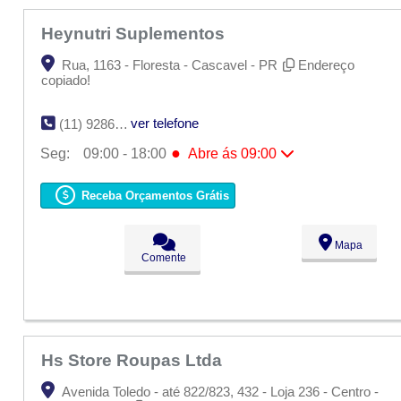
Heynutri Suplementos
Rua, 1163 - Floresta - Cascavel - PR
Endereço
copiado!
ver telefone
(11) 9286-1458
●
Seg:
09:00 - 18:00
Abre ás 09:00
●
Seg:
09:00 - 18:00
Abre ás 09:00
Ter:
09:00 - 18:00
Receba Orçamentos Grátis
Qua:
09:00 - 18:00
Qui:
09:00 - 18:00
Sex:
09:00 - 18:00
Mapa
Sáb:
Fechado
Comente
Dom:
Fechado
Hs Store Roupas Ltda
Avenida Toledo - até 822/823, 432 - Loja 236 - Centro -