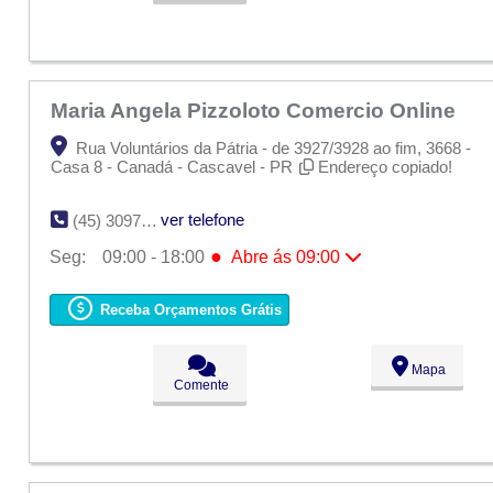
Dom:
Fechado
Maria Angela Pizzoloto Comercio Online
Rua Voluntários da Pátria - de 3927/3928 ao fim, 3668 -
Casa 8 - Canadá - Cascavel - PR
Endereço copiado!
ver telefone
(45) 3097-6621
●
Seg:
09:00 - 18:00
Abre ás 09:00
●
Seg:
09:00 - 18:00
Abre ás 09:00
Ter:
09:00 - 18:00
Receba Orçamentos Grátis
Qua:
09:00 - 18:00
Qui:
09:00 - 18:00
Sex:
09:00 - 18:00
Mapa
Sáb:
Fechado
Comente
Dom:
Fechado