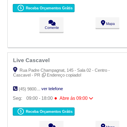
●
Seg:
09:00 - 18:00
Abre ás 09:00
Ter:
09:00 - 18:00
Receba Orçamentos Grátis
Qua:
09:00 - 18:00
Qui:
09:00 - 18:00
Sex:
09:00 - 18:00
Mapa
Sáb:
Fechado
Comente
Dom:
Fechado
Live Cascavel
Rua Padre Champagnat, 145 - Sala 02 - Centro -
Cascavel - PR
Endereço copiado!
ver telefone
(45) 9800-0726
●
Seg:
09:00 - 18:00
Abre ás 09:00
●
Seg:
09:00 - 18:00
Abre ás 09:00
Ter:
09:00 - 18:00
Receba Orçamentos Grátis
Qua:
09:00 - 18:00
Qui:
09:00 - 18:00
Sex:
09:00 - 18:00