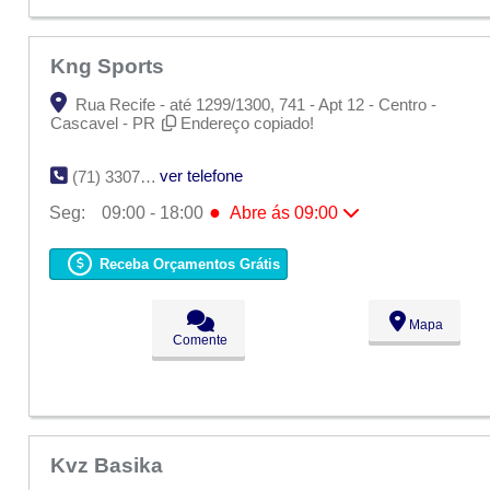
Kng Sports
Rua Recife - até 1299/1300, 741 - Apt 12 - Centro -
Cascavel - PR
Endereço copiado!
ver telefone
(71) 3307-9140
●
Seg:
09:00 - 18:00
Abre ás 09:00
●
Seg:
09:00 - 18:00
Abre ás 09:00
Ter:
09:00 - 18:00
Receba Orçamentos Grátis
Qua:
09:00 - 18:00
Qui:
09:00 - 18:00
Sex:
09:00 - 18:00
Mapa
Sáb:
Fechado
Comente
Dom:
Fechado
Kvz Basika