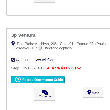
Dom:
Fechado
Jp Ventura
Rua Padre Anchieta, 266 - Casa 01 - Parque São Paulo
- Cascavel - PR
Endereço copiado!
ver telefone
(45) 3039-4871
●
Seg:
09:00 - 18:00
Abre ás 09:00
●
Seg:
09:00 - 18:00
Abre ás 09:00
Ter:
09:00 - 18:00
Receba Orçamentos Grátis
Qua:
09:00 - 18:00
Qui:
09:00 - 18:00
Sex:
09:00 - 18:00
Mapa
Sáb:
Fechado
Comente
Dom:
Fechado