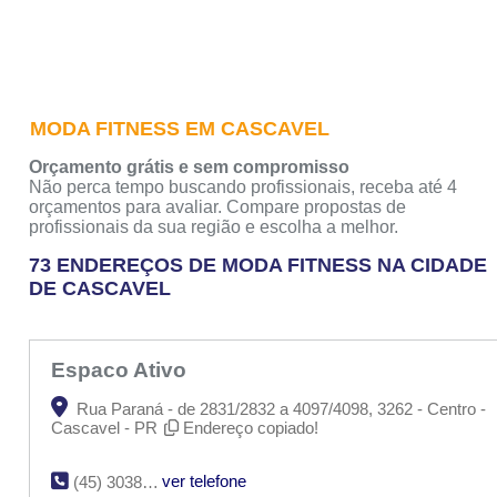
MODA FITNESS EM CASCAVEL
Orçamento grátis e sem compromisso
Não perca tempo buscando profissionais, receba até 4
orçamentos para avaliar. Compare propostas de
profissionais da sua região e escolha a melhor.
73 ENDEREÇOS DE MODA FITNESS NA CIDADE
DE CASCAVEL
Espaco Ativo
Rua Paraná - de 2831/2832 a 4097/4098, 3262 - Centro -
Cascavel - PR
Endereço copiado!
ver telefone
(45) 3038-7191