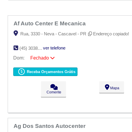
Af Auto Center E Mecanica
Rua, 3330 - Neva - Cascavel - PR
Endereço copiado!
ver telefone
(45) 3038-3636
Dom:
Fechado
Seg:
09:00 - 18:00
Ter:
09:00 - 18:00
Receba Orçamentos Grátis
Qua:
09:00 - 18:00
Qui:
09:00 - 18:00
Sex:
09:00 - 18:00
Mapa
Sáb:
Fechado
Comente
Dom:
Fechado
Ag Dos Santos Autocenter