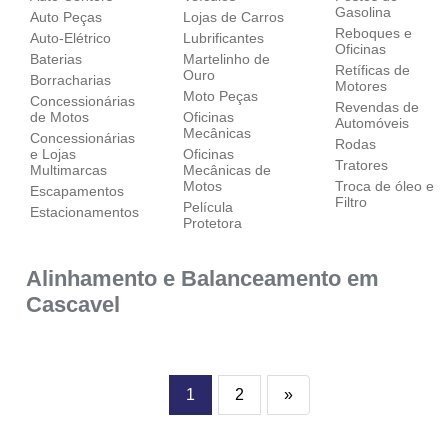
Gasolina
Auto Peças
Lojas de Carros
Reboques e
Auto-Elétrico
Lubrificantes
Oficinas
Baterias
Martelinho de
Retíficas de
Ouro
Borracharias
Motores
Moto Peças
Concessionárias
Revendas de
de Motos
Oficinas
Automóveis
Mecânicas
Concessionárias
Rodas
e Lojas
Oficinas
Tratores
Multimarcas
Mecânicas de
Motos
Troca de óleo e
Escapamentos
Filtro
Película
Estacionamentos
Protetora
Alinhamento e Balanceamento em
Cascavel
1
2
»