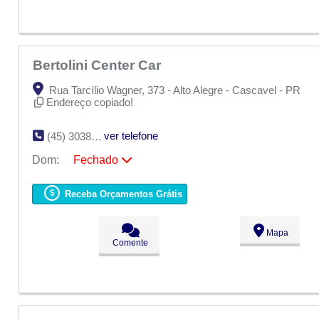
Qui:
09:00 - 18:00
Sex:
09:00 - 18:00
Sáb:
Fechado
Dom:
Fechado
Bertolini Center Car
Rua Tarcílio Wagner, 373 - Alto Alegre - Cascavel - PR
Endereço copiado!
ver telefone
(45) 3038-5304
Dom:
Fechado
Seg:
09:00 - 18:00
Ter:
09:00 - 18:00
Receba Orçamentos Grátis
Qua:
09:00 - 18:00
Qui:
09:00 - 18:00
Sex:
09:00 - 18:00
Mapa
Sáb:
Fechado
Comente
Dom:
Fechado