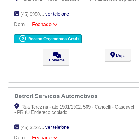
ver telefone
(45) 9950-9995
Dom:
Fechado
Seg:
09:00 - 18:00
Ter:
09:00 - 18:00
Receba Orçamentos Grátis
Qua:
09:00 - 18:00
Qui:
09:00 - 18:00
Sex:
09:00 - 18:00
Mapa
Sáb:
Fechado
Comente
Dom:
Fechado
Detroit Servicos Automotivos
Rua Terezina - até 1901/1902, 569 - Cancelli - Cascavel
- PR
Endereço copiado!
ver telefone
(45) 3222-2739
Dom:
Fechado