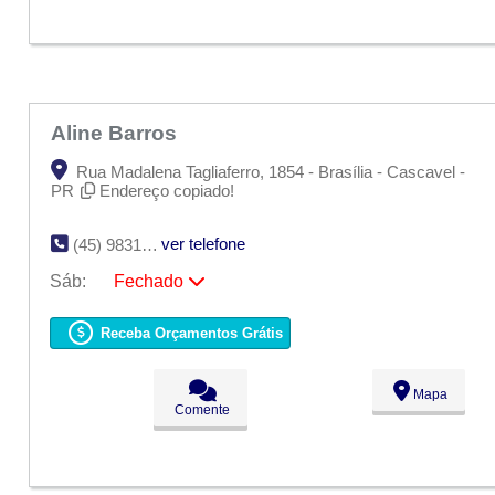
Aline Barros
Rua Madalena Tagliaferro, 1854 - Brasília - Cascavel -
PR
Endereço copiado!
ver telefone
(45) 9831-2543
Sáb:
Fechado
Seg:
09:00 - 18:00
Ter:
09:00 - 18:00
Receba Orçamentos Grátis
Qua:
09:00 - 18:00
Qui:
09:00 - 18:00
Sex:
09:00 - 18:00
Mapa
Sáb:
Fechado
Comente
Dom:
Fechado