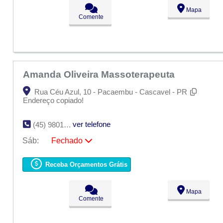
Sex:
09:00 - 18:00
Mapa
Sáb:
Fechado
Comente
Dom:
Fechado
Amanda Oliveira Massoterapeuta
Rua Céu Azul, 10 - Pacaembu - Cascavel - PR
Endereço copiado!
ver telefone
(45) 9801-0960
Sáb:
Fechado
Seg:
09:00 - 18:00
Ter:
09:00 - 18:00
Receba Orçamentos Grátis
Qua:
09:00 - 18:00
Qui:
09:00 - 18:00
Sex:
09:00 - 18:00
Mapa
Sáb:
Fechado
Comente
Dom:
Fechado