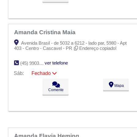
Dom:
Fechado
Amanda Cristina Maia
Avenida Brasil - de 5032 a 6212 - lado par, 5980 - Apt
403 - Centro - Cascavel - PR
Endereço copiado!
ver telefone
(45) 9903-6367
Sáb:
Fechado
Seg:
09:00 - 18:00
Mapa
Ter:
09:00 - 18:00
Comente
Qua:
09:00 - 18:00
Qui:
09:00 - 18:00
Sex:
09:00 - 18:00
Sáb:
Fechado
Dom:
Fechado
Amanda Flavia Heming