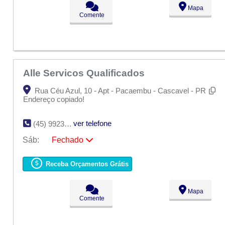
Sex:
09:00 - 18:00
Mapa
Sáb:
Fechado
Comente
Dom:
Fechado
Alle Servicos Qualificados
Rua Céu Azul, 10 - Apt - Pacaembu - Cascavel - PR
Endereço copiado!
ver telefone
(45) 9923-4315
Sáb:
Fechado
Seg:
09:00 - 18:00
Ter:
09:00 - 18:00
Receba Orçamentos Grátis
Qua:
09:00 - 18:00
Qui:
09:00 - 18:00
Sex:
09:00 - 18:00
Mapa
Sáb:
Fechado
Comente
Dom:
Fechado