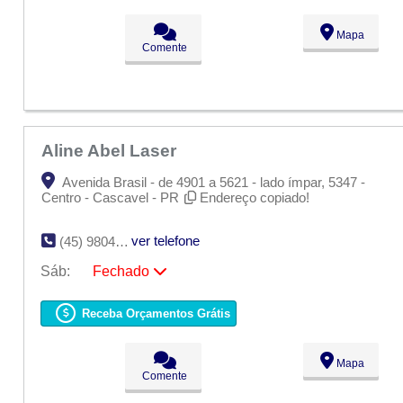
Qui:
09:00 - 18:00
Sex:
09:00 - 18:00
Mapa
Sáb:
Fechado
Comente
Dom:
Fechado
Aline Abel Laser
Avenida Brasil - de 4901 a 5621 - lado ímpar, 5347 -
Centro - Cascavel - PR
Endereço copiado!
ver telefone
(45) 9804-0249
Sáb:
Fechado
Seg:
09:00 - 18:00
Ter:
09:00 - 18:00
Receba Orçamentos Grátis
Qua:
09:00 - 18:00
Qui:
09:00 - 18:00
Sex:
09:00 - 18:00
Mapa
Sáb:
Fechado
Comente
Dom:
Fechado