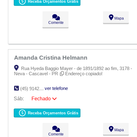
Ter:
09:00 - 18:00
Receba Orçamentos Grátis
Qua:
09:00 - 18:00
Qui:
09:00 - 18:00
Sex:
09:00 - 18:00
Mapa
Sáb:
Fechado
Comente
Dom:
Fechado
Amanda Cristina Helmann
Rua Hyeda Baggio Mayer - de 1891/1892 ao fim, 3178 -
Neva - Cascavel - PR
Endereço copiado!
ver telefone
(45) 9142-4774
Sáb:
Fechado
Seg:
09:00 - 18:00
Ter:
09:00 - 18:00
Receba Orçamentos Grátis
Qua:
09:00 - 18:00
Qui:
09:00 - 18:00
Sex:
09:00 - 18:00
Mapa
Sáb:
Fechado
Comente