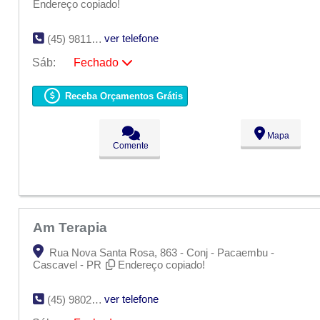
Endereço copiado!
ver telefone
(45) 9811-3077
Sáb:
Fechado
Seg:
09:00 - 18:00
Ter:
09:00 - 18:00
Receba Orçamentos Grátis
Qua:
09:00 - 18:00
Qui:
09:00 - 18:00
Sex:
09:00 - 18:00
Mapa
Sáb:
Fechado
Comente
Dom:
Fechado
Am Terapia
Rua Nova Santa Rosa, 863 - Conj - Pacaembu -
Cascavel - PR
Endereço copiado!
ver telefone
(45) 9802-2191