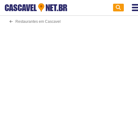
CASCAVEL
NET.BR
Restaurantes em Cascavel