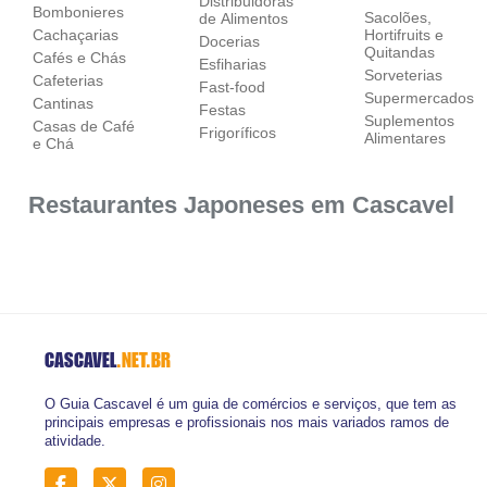
Distribuidoras
Bombonieres
Sacolões,
de Alimentos
Cachaçarias
Hortifruits e
Docerias
Quitandas
Cafés e Chás
Esfiharias
Sorveterias
Cafeterias
Fast-food
Supermercados
Cantinas
Festas
Suplementos
Casas de Café
Frigoríficos
Alimentares
e Chá
Restaurantes Japoneses em Cascavel
CASCAVEL
.NET.BR
O Guia Cascavel é um guia de comércios e serviços, que tem as
principais empresas e profissionais nos mais variados ramos de
atividade.