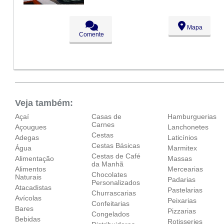
Sex:
09:00 - 18:00
Sáb:
Fechado
Dom:
Fechado
Mapa
Comente
Veja também:
Açaí
Casas de
Hamburguerias
Carnes
Açougues
Lanchonetes
Cestas
Adegas
Laticínios
Cestas Básicas
Água
Marmitex
Cestas de Café
Alimentação
Massas
da Manhã
Alimentos
Mercearias
Chocolates
Naturais
Padarias
Personalizados
Atacadistas
Pastelarias
Churrascarias
Avícolas
Peixarias
Confeitarias
Bares
Pizzarias
Congelados
Bebidas
Rotisseries